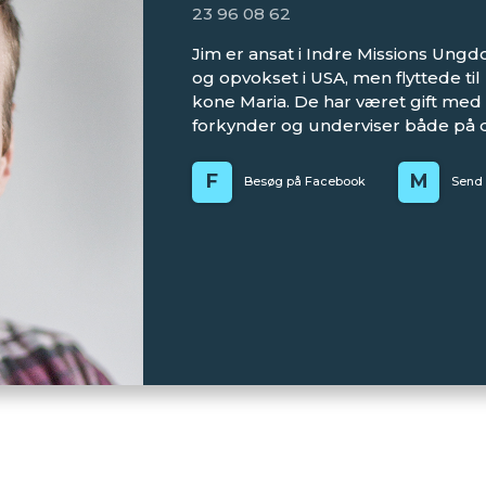
23 96 08 62
Jim er ansat i Indre Missions Ungd
og opvokset i USA, men flyttede ti
kone Maria. De har været gift med 
forkynder og underviser både på 
F
M
Besøg på Facebook
Send 