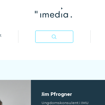
t
Jim Pfrogner
Ungdomskonsulent i IMU