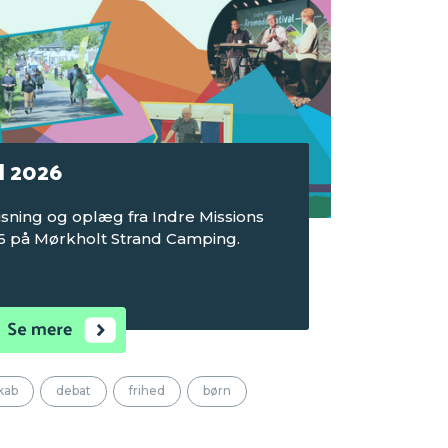
l 2026
sning og oplæg fra Indre Missions
6 på Mørkholt Strand Camping.
kab
debat
frihed
børn