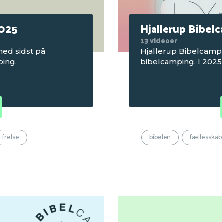
2025
Hjallerup Bibel
13 videoer
hed sidst på
Hjallerup Bibelcampi
ing.
bibelcamping. I 2025
frelse
bibelen
fællesskab