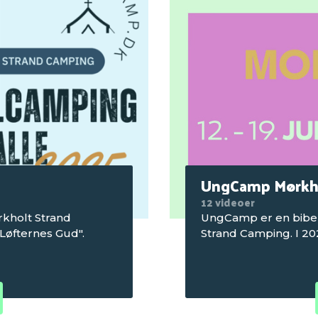
UngCamp Mørkh
12 videoer
rkholt Strand
UngCamp er en bibe
Løfternes Gud".
Strand Camping. I 20