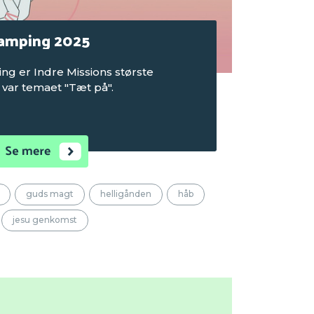
camping 2025
ng er Indre Missions største
 var temaet "Tæt på".
guds magt
helligånden
håb
jesu genkomst