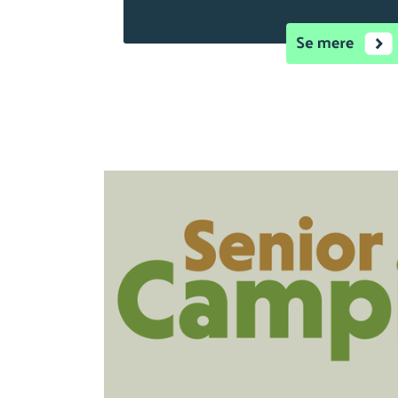
sammenligning, fri i Kristus, fri og frels
andre fri.