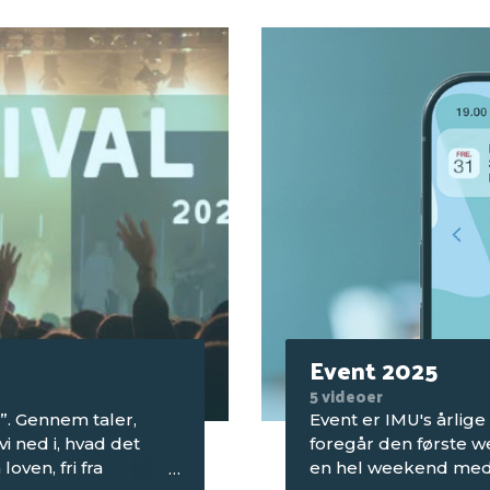
Event 2025
5 videoer
i”. Gennem taler,
Event er IMU's årlige
i ned i, hvad det
foregår den første 
loven, fri fra
en hel weekend med 