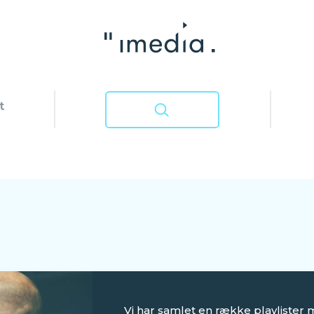
t
Vi har samlet en række playlister 