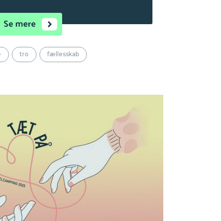
se andet. I 2025 blev Event afholdt i
Kære…". Læs mere om…
e
tro
fællesskab