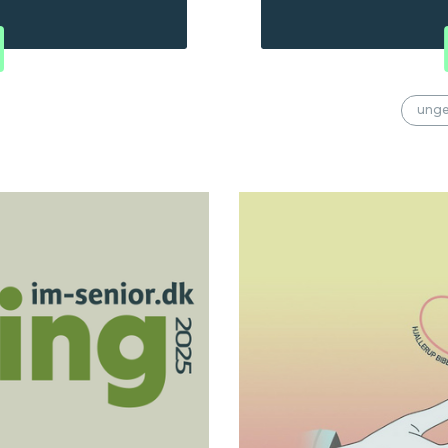
t, og fri til at sætte
aktiviteter og en mas
Vejle med temaet "
ung