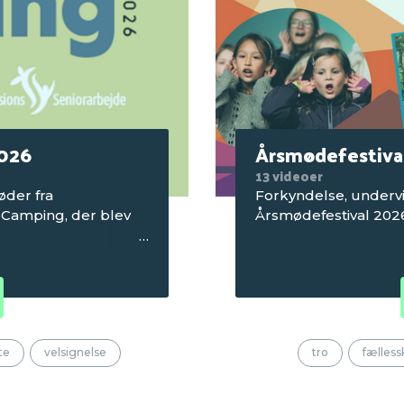
2026
Årsmødefestiva
13 videoer
øder fra
Forkyndelse, undervi
 Camping, der blev
Årsmødefestival 202
te
velsignelse
tro
fælless