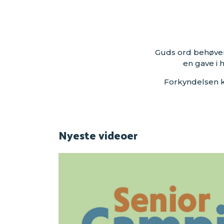
Guds ord behøver
en gave i 
Forkyndelsen k
Nyeste videoer