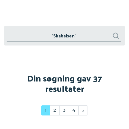
Søg
Søg
Din søgning gav 37
resultater
1
2
3
4
»