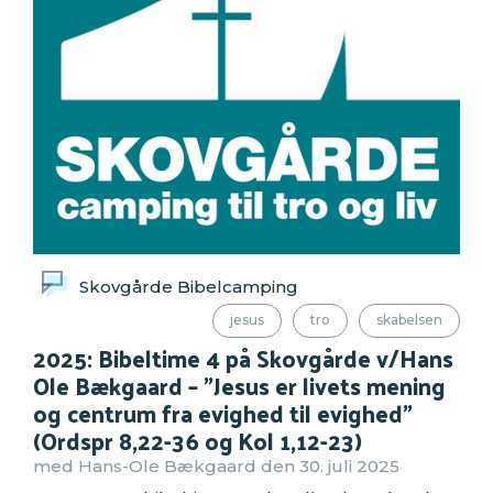
Skovgårde Bibelcamping
jesus
tro
skabelsen
2025: Bibeltime 4 på Skovgårde v/Hans
Ole Bækgaard – "Jesus er livets mening
og centrum fra evighed til evighed"
(Ordspr 8,22-36 og Kol 1,12-23)
med Hans-Ole Bækgaard den 30. juli 2025