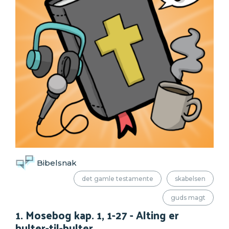
Bibelsnak
det gamle testamente
skabelsen
guds magt
1. Mosebog kap. 1, 1-27 - Alting er
hulter-til-bulter