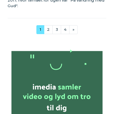
2017, hvor temaet for ugen var "På vandring med
Gud".
1
2
3
4
»