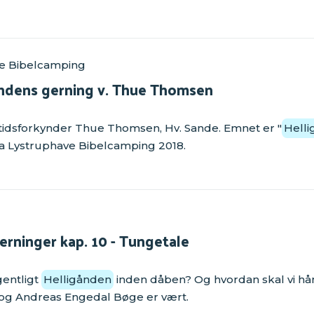
e Bibelcamping
åndens gerning v. Thue Thomsen
itidsforkynder Thue Thomsen, Hv. Sande. Emnet er "
Hell
ra Lystruphave Bibelcamping 2018.
rninger kap. 10 - Tungetale
gentligt
Helligånden
inden dåben? Og hvordan skal vi hå
 og Andreas Engedal Bøge er vært.