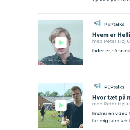
PEPtalks
Hvem er Hell
med Peter Højlun
fader er, så sna
PEPtalks
Hvor tæt på 
med Peter Højlu
Endnu en video fr
for mig som kris