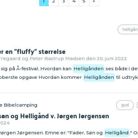
1
2
3
4
5
»
helligå
r en "fluffy" størrelse
regaard og Peter Bastrup Madsen den 20. juni 2022
sig på Å-festival. Hvordan kan
Helligånden
ses både i de
berste opgave Hvordan kommer
Helligånden
til udtryk 
e Bibelcamping
gud
søn og Helligånd v. Jørgen Jørgensen
2024
ørgen Jørgensen. Emne er: "Fader, Søn og
Helligånd
." 