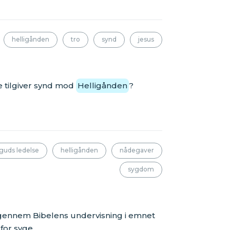
helligånden
tro
synd
jesus
ke tilgiver synd mod
Helligånden
?
guds ledelse
helligånden
nådegaver
sygdom
 gennem Bibelens undervisning i emnet
for syge.