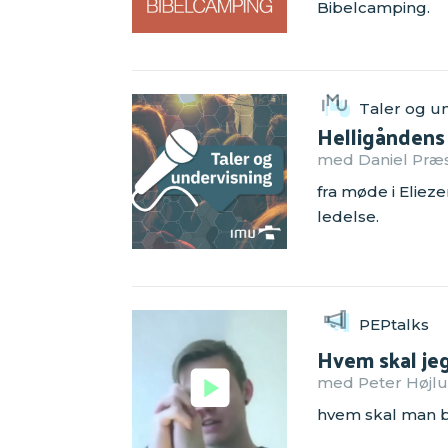
Bibelcamping.
Taler og un
Helligåndens 
med Daniel Præst
fra møde i Eliez
ledelse.
PEPtalks
Hvem skal jeg
med Peter Højlu
hvem skal man be