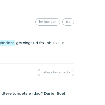
helligånden
tro
igåndens
gerning" ud fra Joh. 16, 5-15.
det nye testamente
ndtere tungetale i dag? Daniel Boel