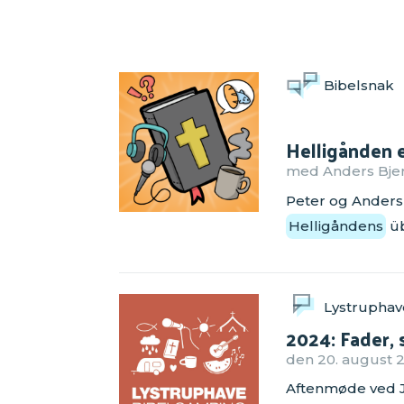
Bibelsnak
Helligånden e
med Anders Bjer
Peter og Anders 
Helligåndens
üb
Lystruphav
2024: Fader, 
den 20. august 
Aftenmøde ved J