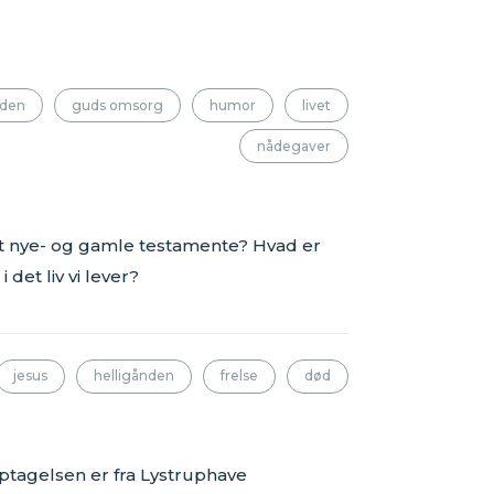
nden
guds omsorg
humor
livet
nådegaver
t nye- og gamle testamente? Hvad er
i det liv vi lever?
jesus
helligånden
frelse
død
Optagelsen er fra Lystruphave