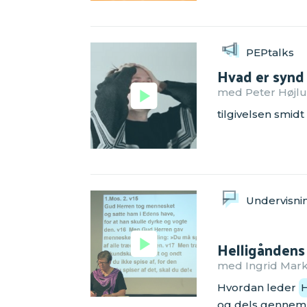
PEPtalks
Hvad er synd
med Peter Højlun
tilgivelsen smidt
Undervisnin
Helligåndens
med Ingrid Mark
Hvordan leder
H
og dels gennem s