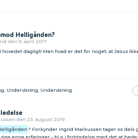
 mod Helligånden?
d den 9. april 2017
 i hovedet dagligt! Men hvad er det for noget, at Jesus ik
g, Undervisning, Undervisning
 ledelse
ussen den 23. august 2019
elligånden
? Forkynder Ingrid Markussen tager os dels
ine egne erfaringer - bl.a. i forbindelse med det at bede 