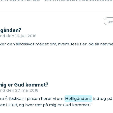
gu
igånden?
d den 16. juli 2016
kker den sindssygt meget om, hvem Jesus er, og så nævne
mig er Gud kommet?
nd den 27. maj 2018
a Å-festival! I pinsen hører vi om
Helligåndens
indtog på
ten i 2018, og hvor tæt på mig er Gud kommet?