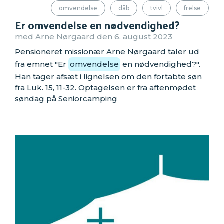
omvendelse
dåb
tvivl
frelse
Er omvendelse en nødvendighed?
med Arne Nørgaard den 6. august 2023
Pensioneret missionær Arne Nørgaard taler ud
fra emnet "Er
omvendelse
en nødvendighed?".
Han tager afsæt i lignelsen om den fortabte søn
fra Luk. 15, 11-32. Optagelsen er fra aftenmødet
søndag på Seniorcamping