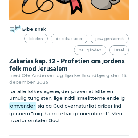
Bibelsnak
bibelen
de sidste tider
jesu genkomst
helligånden
israel
Zakarias kap. 12 - Profetien om jordens
folk mod Jerusalem
med Ole Andersen og Bjarke Brondbjerg den 15.
december 2025
for alle folkeslagene, der prøver at løfte en
umulig tung sten, lige indtil israelitterne endelig
omvender
sig og Gud overnaturligt griber ind
gennem "mig, ham de har gennemboret". Men
hvorfor omtaler Gud