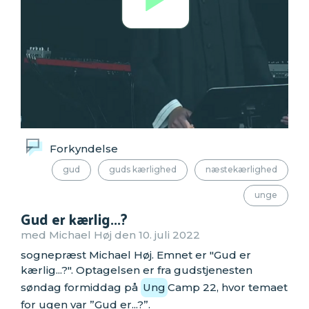
Forkyndelse
gud
guds kærlighed
næstekærlighed
unge
Gud er kærlig...?
med Michael Høj den 10. juli 2022
sognepræst Michael Høj. Emnet er "Gud er
kærlig...?". Optagelsen er fra gudstjenesten
søndag formiddag på
Ung
Camp 22, hvor temaet
for ugen var ”Gud er...?”.