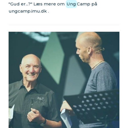
"Gud er...?" Læs mere om
Ung
Camp på
ungcamp.imu.dk .