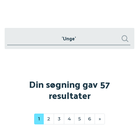
Søg
Søg
Din søgning gav 57
resultater
1
2
3
4
5
6
»