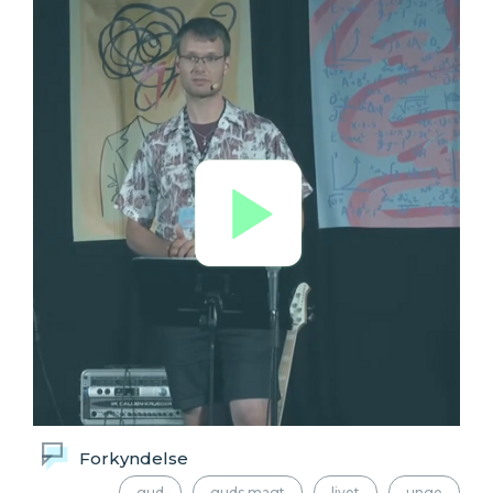
Forkyndelse
gud
guds magt
livet
unge