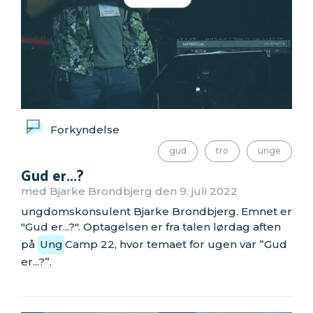
Forkyndelse
gud
tro
unge
Gud er...?
med Bjarke Brondbjerg den 9. juli 2022
ungdomskonsulent Bjarke Brondbjerg. Emnet er
"Gud er...?". Optagelsen er fra talen lørdag aften
på
Ung
Camp 22, hvor temaet for ugen var ”Gud
er...?”.