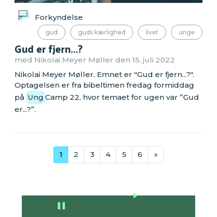
Forkyndelse
gud
guds kærlighed
livet
unge
Gud er fjern...?
med Nikolai Meyer Møller den 15. juli 2022
Nikolai Meyer Møller. Emnet er "Gud er fjern...?".
Optagelsen er fra bibeltimen fredag formiddag
på
Ung
Camp 22, hvor temaet for ugen var ”Gud
er...?”.
1
2
3
4
5
6
»