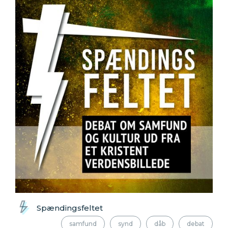
Spændingsfeltet
samfund
synd
dåb
debat