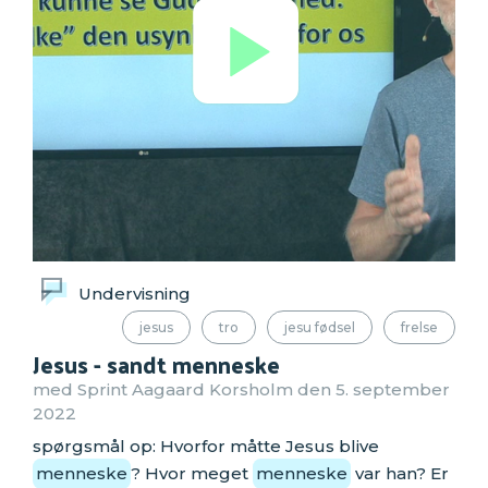
Undervisning
jesus
tro
jesu fødsel
frelse
Jesus - sandt menneske
med Sprint Aagaard Korsholm den 5. september
2022
spørgsmål op: Hvorfor måtte Jesus blive
menneske
? Hvor meget
menneske
var han? Er