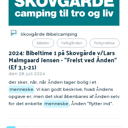
Skovgårde Bibelcamping
bibelen
helligånden
forkyndelse
2024: Bibeltime 1 på Skovgårde v/Lars
Malmgaard Jensen - "Frelst ved Ånden"
(Ef 3,1-21)
den 28. juli 2024
der sker, når, når Ånden tager bolig i et
menneske
. Vi kan godt beskrive, hvad Åndens
opgave er, men det skal åbenbares af Ånden selv
for det enkelte
menneske
, Ånden ”flytter ind”.