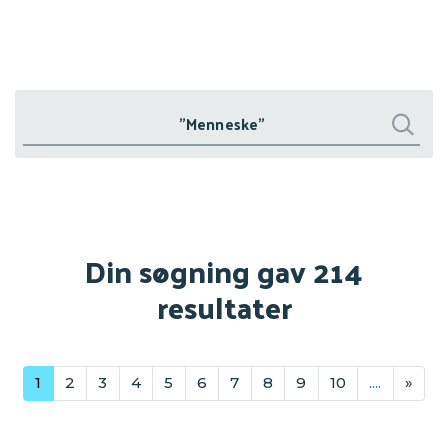
Søg
Søg
Din søgning gav 214
resultater
1
2
3
4
5
6
7
8
9
10
....
»