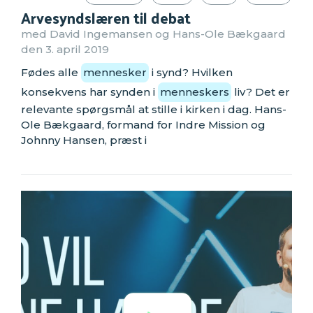
Arvesyndslæren til debat
med David Ingemansen og Hans-Ole Bækgaard
den 3. april 2019
Fødes alle
mennesker
i synd? Hvilken
konsekvens har synden i
menneskers
liv? Det er
relevante spørgsmål at stille i kirken i dag. Hans-
Ole Bækgaard, formand for Indre Mission og
Johnny Hansen, præst i