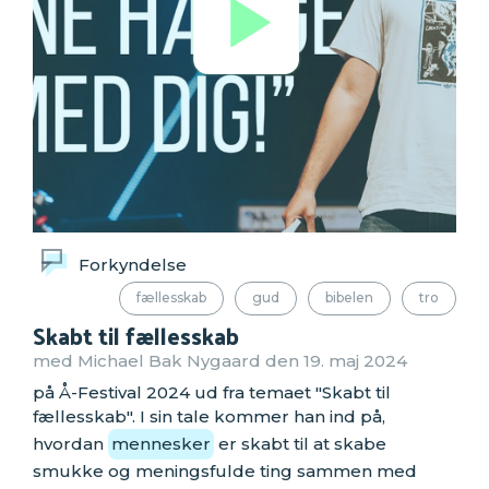
Forkyndelse
fællesskab
gud
bibelen
tro
Skabt til fællesskab
med Michael Bak Nygaard den 19. maj 2024
på Å-Festival 2024 ud fra temaet "Skabt til
fællesskab". I sin tale kommer han ind på,
hvordan
mennesker
er skabt til at skabe
smukke og meningsfulde ting sammen med