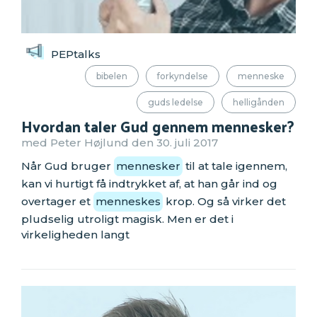
PEPtalks
bibelen
forkyndelse
menneske
guds ledelse
helligånden
Hvordan taler Gud gennem mennesker?
med Peter Højlund den 30. juli 2017
Når Gud bruger
mennesker
til at tale igennem,
kan vi hurtigt få indtrykket af, at han går ind og
overtager et
menneskes
krop. Og så virker det
pludselig utroligt magisk. Men er det i
virkeligheden langt