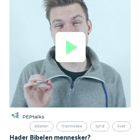
PEPtalks
bibelen
menneske
synd
livet
Hader Bibelen mennesker?