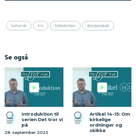
luthersk
tro
folkekirken
discipelskab
Se også
Introduktion til
Artikel 14-15: Om
serien Det tror vi
kirkelige
på
ordninger og
skikke
28. september 2023