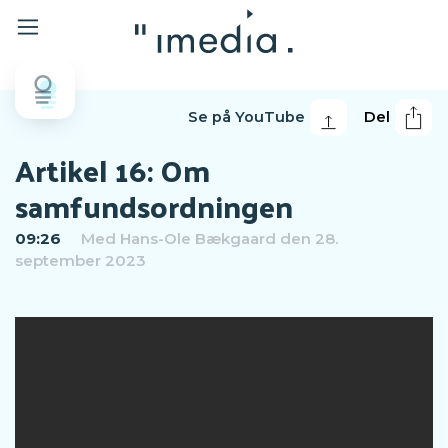
Se på YouTube
Del
Artikel 16: Om
samfundsordningen
09:26
Med
Hans-Ole Bækgaard
den 28.
september 2023