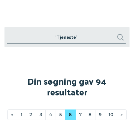
Søg
Søg
Din søgning gav 94
resultater
«
1
2
3
4
5
6
7
8
9
10
»