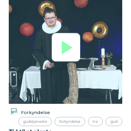
Forkyndelse
gudstjeneste
forkyndelse
tro
gud