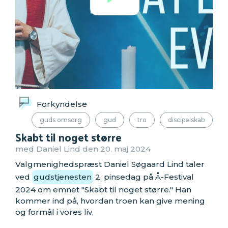
Forkyndelse
guds omsorg
gud
tro
discipelskab
Skabt til noget større
med Daniel Lind den 20. maj 2024
Valgmenighedspræst Daniel Søgaard Lind taler
ved
gudstjenesten
2. pinsedag på Å-Festival
2024 om emnet "Skabt til noget større." Han
kommer ind på, hvordan troen kan give mening
og formål i vores liv,