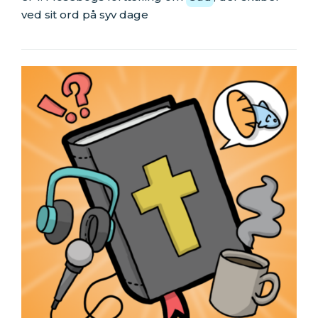
ved sit ord på syv dage