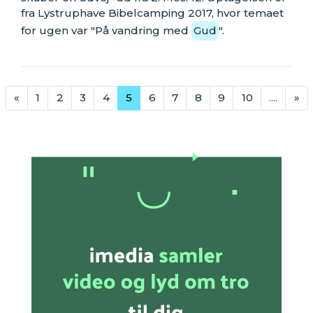
fra Lystruphave Bibelcamping 2017, hvor temaet
for ugen var "På vandring med
Gud
".
«
1
2
3
4
5
6
7
8
9
10
....
»