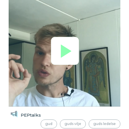
PEPtalks
gud
guds vilje
guds ledelse