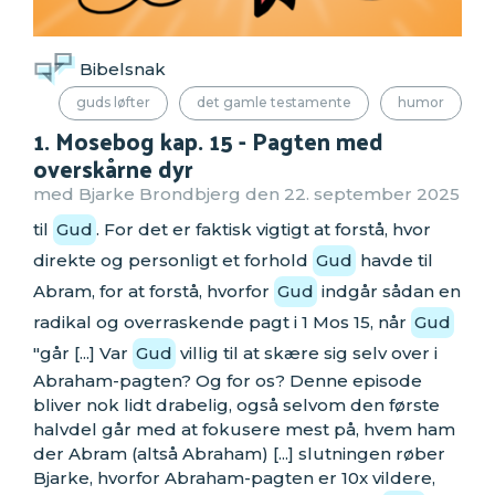
Bibelsnak
guds løfter
det gamle testamente
humor
1. Mosebog kap. 15 - Pagten med
overskårne dyr
med Bjarke Brondbjerg den 22. september 2025
til
Gud
. For det er faktisk vigtigt at forstå, hvor
direkte og personligt et forhold
Gud
havde til
Abram, for at forstå, hvorfor
Gud
indgår sådan en
radikal og overraskende pagt i 1 Mos 15, når
Gud
"går [...] Var
Gud
villig til at skære sig selv over i
Abraham-pagten? Og for os? Denne episode
bliver nok lidt drabelig, også selvom den første
halvdel går med at fokusere mest på, hvem ham
der Abram (altså Abraham) [...] slutningen røber
Bjarke, hvorfor Abraham-pagten er 10x vildere,