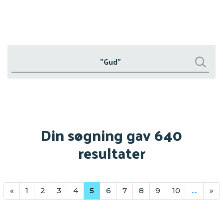
Søg
Søg
Din søgning gav 640
resultater
«
1
2
3
4
5
6
7
8
9
10
....
»