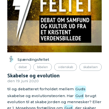
Spændingsfeltet
debat
bibelen
videnskab
skabelsen
Skabelse og evolution
den 19. juni 2020
til og debatteret forholdet mellem
Guds
skabelse og evolutionsteorien. Har
Gud
brugt
evolution til at skabe jorden og mennesker? Eller
er 1. Mosebogs fortælling om
Gud
, der skaber