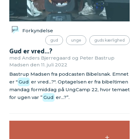
Forkyndelse
gud
unge
guds kærlighed
Gud er vred...?
med Anders Bjerregaard og Peter Bastrup
Madsen den 11. juli 2022
Bastrup Madsen fra podcasten Bibelsnak. Emnet
er "
Gud
er vred...?". Optagelsen er fra bibeltimen
mandag formiddag på UngCamp 22, hvor temaet
for ugen var ”
Gud
er...?”.