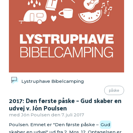
Lystruphave Bibelcamping
påske
2017: Den første påske – Gud skaber en
udvej v. Jón Poulsen
med Jón Poulsen den 7. juli 2017
Poulsen. Emnet er "Den første påske –
Gud
skaber en udvej" ud fra 2. Mos. 12. Optagelsen er