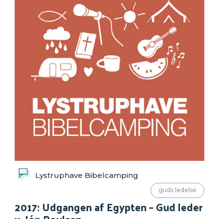
Lystruphave Bibelcamping
guds ledelse
2017: Udgangen af Egypten – Gud leder
v. Jón Poulsen