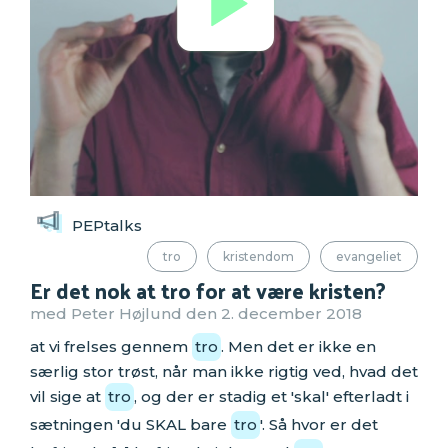
PEPtalks
tro
kristendom
evangeliet
Er det nok at tro for at være kristen?
med Peter Højlund den 2. december 2018
at vi frelses gennem
tro
. Men det er ikke en
særlig stor trøst, når man ikke rigtig ved, hvad det
vil sige at
tro
, og der er stadig et 'skal' efterladt i
sætningen 'du SKAL bare
tro
'. Så hvor er det