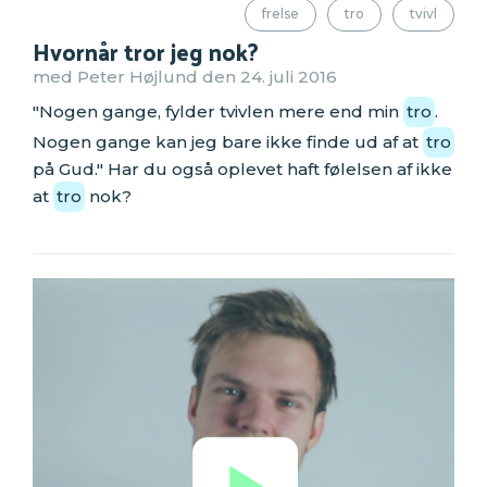
frelse
tro
tvivl
Hvornår tror jeg nok?
med Peter Højlund den 24. juli 2016
"Nogen gange, fylder tvivlen mere end min
tro
.
Nogen gange kan jeg bare ikke finde ud af at
tro
på Gud." Har du også oplevet haft følelsen af ikke
at
tro
nok?