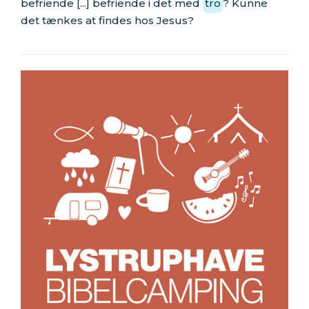
befriende [...] befriende i det med
tro
? Kunne
det tænkes at findes hos Jesus?