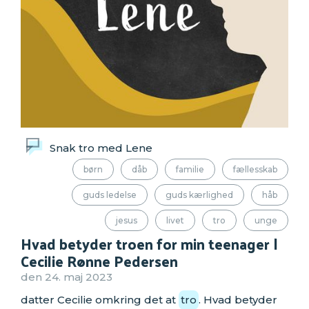
Snak tro med Lene
børn
dåb
familie
fællesskab
guds ledelse
guds kærlighed
håb
jesus
livet
tro
unge
Hvad betyder troen for min teenager |
Cecilie Rønne Pedersen
den 24. maj 2023
datter Cecilie omkring det at
tro
. Hvad betyder