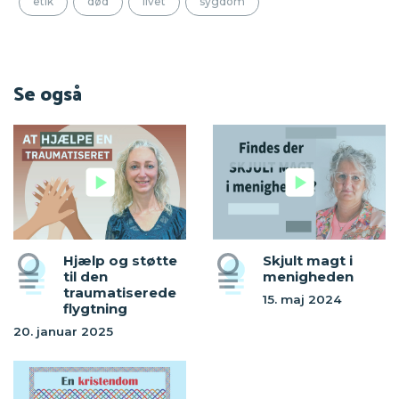
etik
død
livet
sygdom
Se også
Hjælp og støtte
Skjult magt i
til den
menigheden
traumatiserede
15. maj 2024
flygtning
20. januar 2025