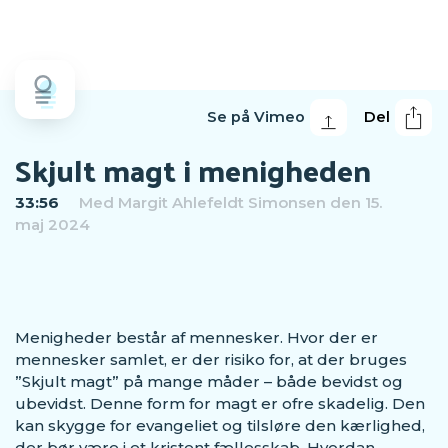
Se på Vimeo
Del
Skjult magt i menigheden
33:56
Med
Margit Ahlefeldt Simonsen
den 15.
maj 2024
Menigheder består af mennesker. Hvor der er
mennesker samlet, er der risiko for, at der bruges
”Skjult magt” på mange måder – både bevidst og
ubevidst. Denne form for magt er ofre skadelig. Den
kan skygge for evangeliet og tilsløre den kærlighed,
der bør være i et kristent fællesskab. Hvordan