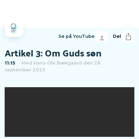
Se på YouTube
Del
Artikel 3: Om Guds søn
11:15
Med
Hans-Ole Bækgaard
den 28.
september 2023