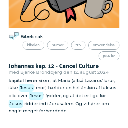
Bibelsnak
bibelen
humor
tro
omvendelse
jesu liv
Johannes kap. 12 - Cancel Culture
med Bjarke Brondbjerg den 12. august 2024
kapitel hører vi om, at Maria (altså Lazarus' bror,
ikke
Jesus
' mor) hælder en hel årsløn af luksus-
olie over
Jesus
' fødder, og at det er lige før
Jesus
ridder ind i Jerusalem. Og vi hører om
nogle meget forhærdede