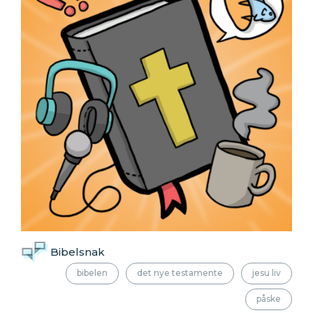
Bibelsnak
bibelen
det nye testamente
jesu liv
påske