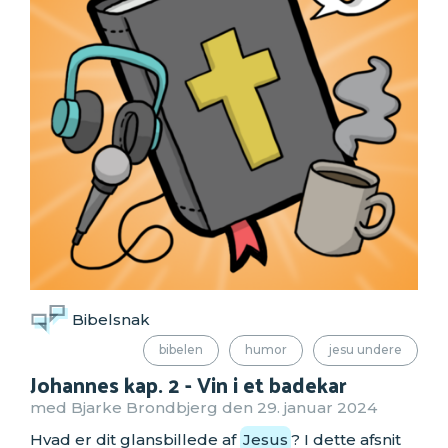
Bibelsnak
bibelen
humor
jesu undere
Johannes kap. 2 - Vin i et badekar
med Bjarke Brondbjerg den 29. januar 2024
Hvad er dit glansbillede af
Jesus
? I dette afsnit