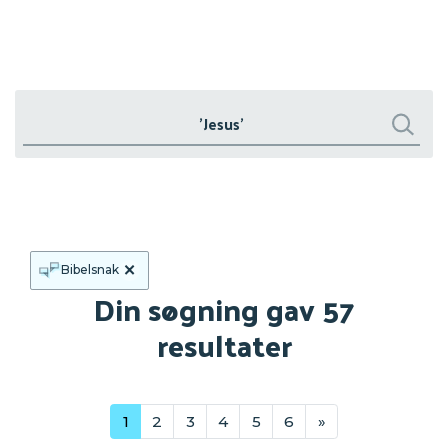
Søg
Søg
×
Bibelsnak
Din søgning gav 57
resultater
1
2
3
4
5
6
»