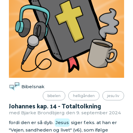
Bibelsnak
bibelen
helligånden
jesu liv
Johannes kap. 14 - Totaltolkning
med Bjarke Brondbjerg den 9. september 2024
fordi den er så dyb.
Jesus
siger f.eks. at han er
"Vejen, sandheden og livet" (v6), som ifølge