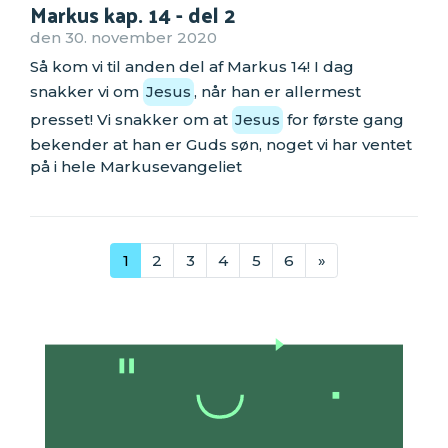
Markus kap. 14 - del 2
den 30. november 2020
Så kom vi til anden del af Markus 14! I dag
snakker vi om
Jesus
, når han er allermest
presset! Vi snakker om at
Jesus
for første gang
bekender at han er Guds søn, noget vi har ventet
på i hele Markusevangeliet
1
2
3
4
5
6
»