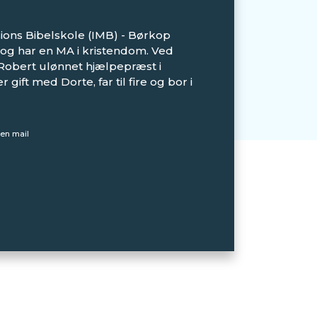
sions Bibelskole (IMB) - Børkop
og har en MA i kristendom. Ved
 Robert ulønnet hjælpepræst i
gift med Dorte, far til fire og bor i
en mail