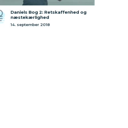
Daniels Bog 2: Retskaffenhed og
næstekærlighed
14. september 2018