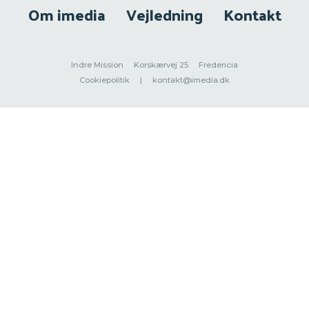
Om imedia
Vejledning
Kontakt
Indre Mission
Korskærvej 25
Fredericia
Cookiepolitik
|
kontakt@imedia.dk