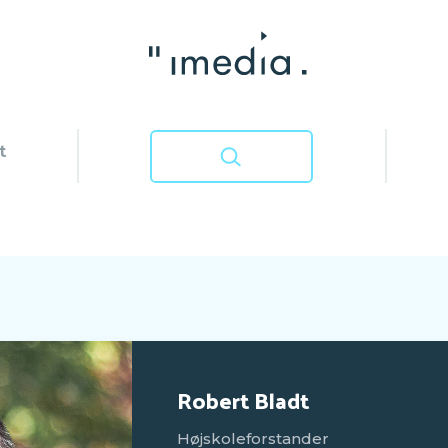
t
Robert Bladt
Højskoleforstander