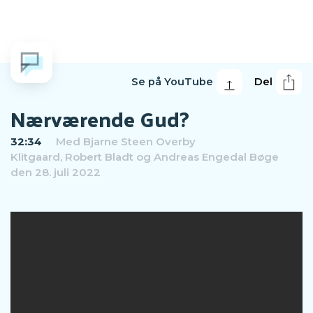
Se på YouTube
Del
Nærværende Gud?
32:34
Med
Bjarne Steen Overby
Klitgaard
,
Robert Bladt
og
Andreas Engedal Bøge
den 28. juli 2022