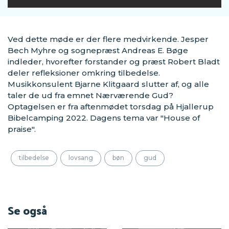
Ved dette møde er der flere medvirkende. Jesper
Bech Myhre og sognepræst Andreas E. Bøge
indleder, hvorefter forstander og præst Robert Bladt
deler refleksioner omkring tilbedelse.
Musikkonsulent Bjarne Klitgaard slutter af, og alle
taler de ud fra emnet Nærværende Gud?
Optagelsen er fra aftenmødet torsdag på Hjallerup
Bibelcamping 2022. Dagens tema var "House of
praise".
tilbedelse
lovsang
bøn
gud
Se også