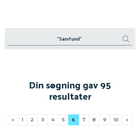
Søg
Søg
Din søgning gav 95
resultater
«
1
2
3
4
5
6
7
8
9
10
»