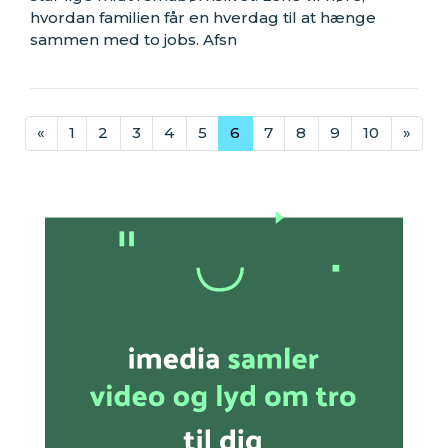
hvordan familien får en hverdag til at hænge
sammen med to jobs. Afsn
«
1
2
3
4
5
6
7
8
9
10
»