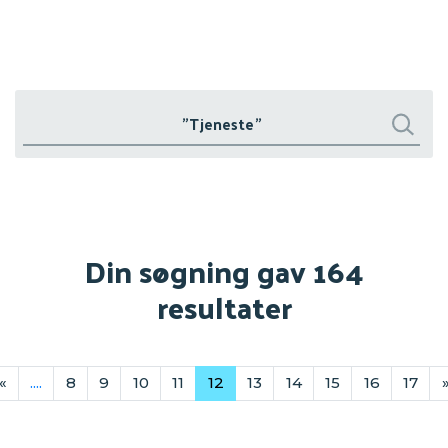
Søg
Søg
Din søgning gav 164
resultater
«
....
8
9
10
11
12
13
14
15
16
17