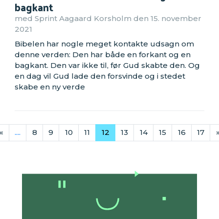
bagkant
med Sprint Aagaard Korsholm den 15. november
2021
Bibelen har nogle meget kontakte udsagn om
denne verden: Den har både en forkant og en
bagkant. Den var ikke til, før Gud skabte den. Og
en dag vil Gud lade den forsvinde og i stedet
skabe en ny verde
«
....
8
9
10
11
12
13
14
15
16
17