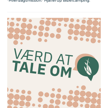
"Hverdagsmission." Hjallerup Bibelcamping.