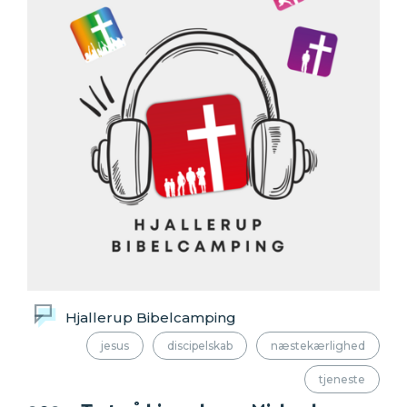
Hjallerup Bibelcamping
jesus
discipelskab
næstekærlighed
tjeneste