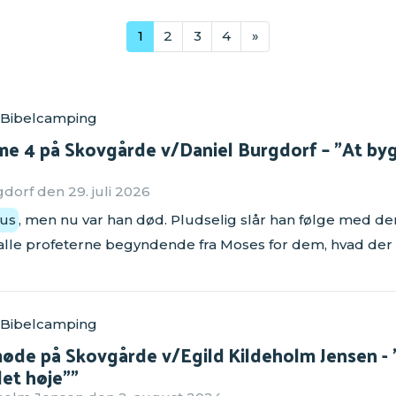
1
2
3
4
»
 Bibelcamping
me 4 på Skovgårde v/Daniel Burgdorf – "At byg
orf den 29. juli 2026
us
, men nu var han død. Pludselig slår han følge med d
alle profeterne begyndende fra Moses for dem, hvad der
 Bibelcamping
øde på Skovgårde v/Egild Kildeholm Jensen - "
det høje”"