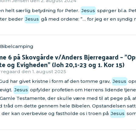
holm Jensen den 2. august 2024
 en helt særlig betydning for Peter.
Jesus
spørger bl.a. Pete
ter beder
Jesus
gå med ordene: ”… for jeg er en syndig
 Bibelcamping
ime 6 på Skovgårde v/Anders Bjerregaard – "Op
e og Evigheden" (Joh 20,1-23 og 1. Kor 15)
regaard den 1. august 2025
 Gud har givet kristne i form af den tomme grav,
Jesus
ops
 evigt.
Jesus
opfylder profetien om Herrens lidende tjener f
t Gamle Testamente, der skulle være med til at pege på, a
d tråd om dette gennem hele Bibelen. Opstandelsen satte diss
, der kan overbevise og fastholde os i troen på
Jesus
som 