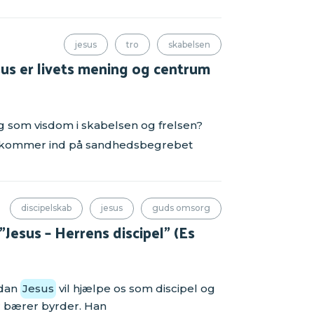
jesus
tro
skabelsen
us er livets mening og centrum
ig som visdom i skabelsen og frelsen?
n kommer ind på sandhedsbegrebet
discipelskab
jesus
guds omsorg
esus – Herrens discipel" (Es
rdan
Jesus
vil hjælpe os som discipel og
er bærer byrder. Han