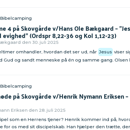
 Bibelcamping
ime 4 på Skovgårde v/Hans Ole Bækgaard – "Jes
il evighed" (Ordspr 8,22-36 og Kol 1,12-23)
kgaard den 30. juli 2025
eltimer omhandler, hvordan det ser ud, når
Jesus
viser s
ud Gud og sandt menneske på én og samme gang. Olse
 Bibelcamping
øde på Skovgårde v/Henrik Nymann Eriksen – "J
nn Eriksen den 28. juli 2025
ipel som en Herrens tjener? Henrik kommer ind på, hvo
de for os med sit discipelskab. Han hjælper den trætte, d