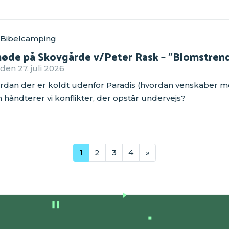
 Bibelcamping
øde på Skovgårde v/Peter Rask – "Blomstrend
en 27. juli 2026
vordan der er koldt udenfor Paradis (hvordan venskaber
n håndterer vi konflikter, der opstår undervejs?
1
2
3
4
»