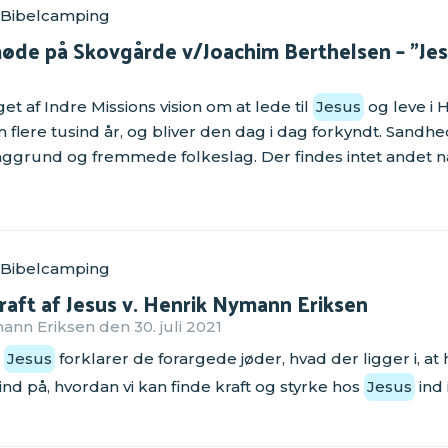
 Bibelcamping
de på Skovgårde v/Joachim Berthelsen – "Jesus
t af Indre Missions vision om at lede til
Jesus
og leve i
lere tusind år, og bliver den dag i dag forkyndt. Sandhede
baggrund og fremmede folkeslag. Der findes intet andet 
 Bibelcamping
kraft af Jesus v. Henrik Nymann Eriksen
nn Eriksen den 30. juli 2021
r
Jesus
forklarer de forargede jøder, hvad der ligger i, at
d på, hvordan vi kan finde kraft og styrke hos
Jesus
ind