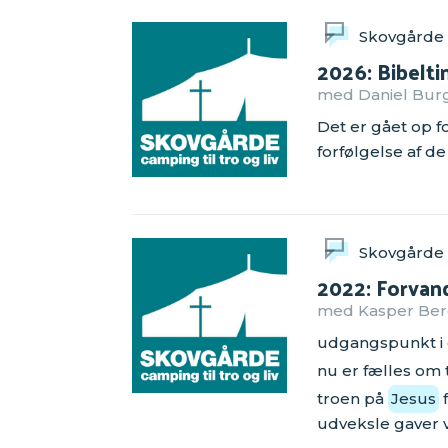
Skovgårde
2026: Bibelti
med Daniel Burgd
Det er gået op fo
forfølgelse af de
Skovgårde
2022: Forvand
med Kasper Bergh
udgangspunkt i d
nu er fælles om
troen på
Jesus
f
udveksle gaver 