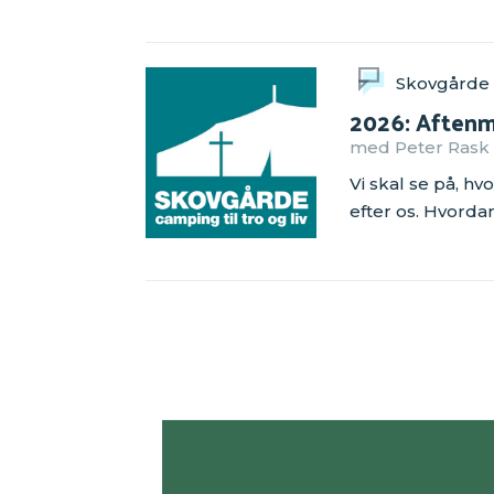
Skovgårde
2026: Aftenm
med Peter Rask d
Vi skal se på, h
efter os. Hvorda