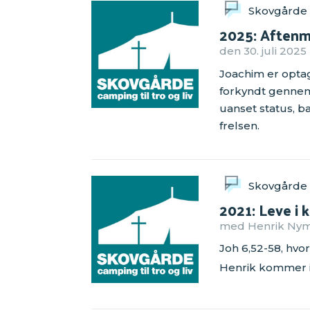
Skovgårde
2025: Aftenmø
den 30. juli 2025
Joachim er optage
forkyndt gennem f
uanset status, 
frelsen.
Skovgårde
2021: Leve i 
med Henrik Nyma
Joh 6,52-58, hvo
Henrik kommer in