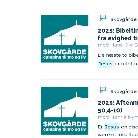
Skovgårde
2025: Bibelt
fra evighed t
med Hans-Ole Bæ
De næste to bib
Jesus
er fuldt 
Skovgårde
2025: Aftenm
50,4-10)
med Henrik Nyma
Er
Jesus
en disc
være et forbille