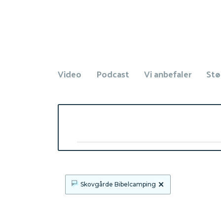
Video
Podcast
Vi anbefaler
Stø
Søg
×
Skovgårde Bibelcamping