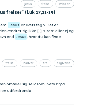
jesus
frelse
mission
 frelser" (Luk 17,11-19)
 Ham.
Jesus
er livets tegn. Det er
n ændrer sig ikke [...] "uren" eller ej og
navn end
Jesus
, hvor du kan finde
frelse
nadver
tro
tilgivelse
 han omtaler sig selv som livets brød.
 i en udfordrende