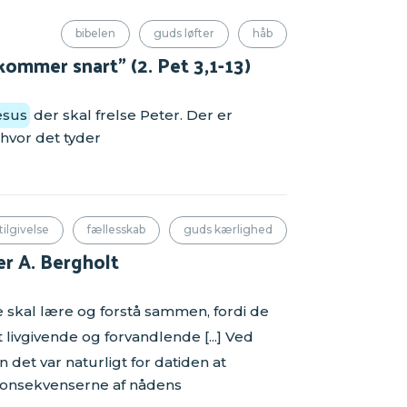
bibelen
guds løfter
håb
kommer snart” (2. Pet 3,1-13)
esus
der skal frelse Peter. Der er
 hvor det tyder
tilgivelse
fællesskab
guds kærlighed
er A. Bergholt
e skal lære og forstå sammen, fordi de
 livgivende og forvandlende [...] Ved
 det var naturligt for datiden at
konsekvenserne af nådens