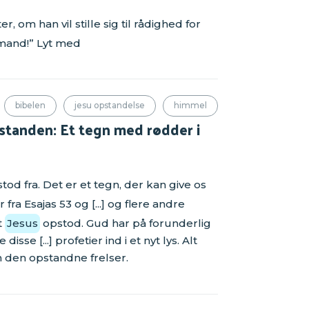
r, om han vil stille sig til rådighed for
 mand!” Lyt med
bibelen
jesu opstandelse
himmel
standen: Et tegn med rødder i
tod fra. Det er et tegn, der kan give os
ra Esajas 53 og [...] og flere andre
t
Jesus
opstod. Gud har på forunderlig
e [...] profetier ind i et nyt lys. Alt
den opstandne frelser.