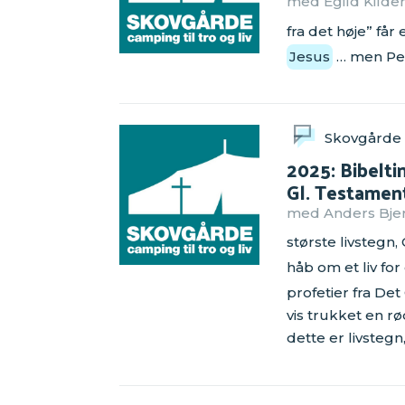
med Egild Kilde
fra det høje” får
Jesus
… men Pe
Skovgårde
2025: Bibelt
Gl. Testament
med Anders Bjer
største livstegn,
håb om et liv for
profetier fra De
vis trukket en rø
dette er livstegn