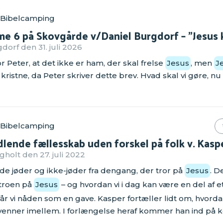
 Bibelcamping
me 6 på Skovgårde v/Daniel Burgdorf – "Jesus 
orf den 31. juli 2026
r Peter, at det ikke er ham, der skal frelse
Jesus
, men
J
 kristne, da Peter skriver dette brev. Hvad skal vi gøre, nu
 Bibelcamping
lende fællesskab uden forskel på folk v. Kasp
olt den 27. juli 2022
e jøder og ikke-jøder fra dengang, der tror på
Jesus
. D
 troen på
Jesus
– og hvordan vi i dag kan være en del af et
år vi nåden som en gave. Kasper fortæller lidt om, hvordan
venner imellem. I forlængelse heraf kommer han ind på 