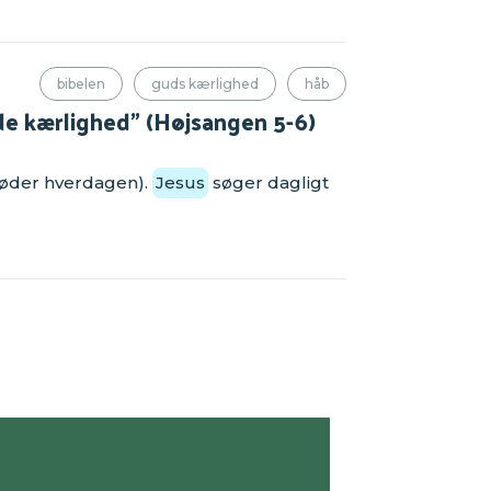
bibelen
guds kærlighed
håb
e kærlighed” (Højsangen 5-6)
 møder hverdagen).
Jesus
søger dagligt