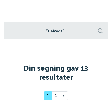
Søg
Søg
Din søgning gav 13
resultater
1
2
»