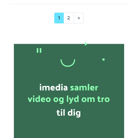
1
2
»