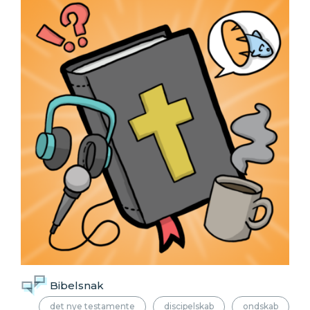
Bibelsnak
det nye testamente
discipelskab
ondskab