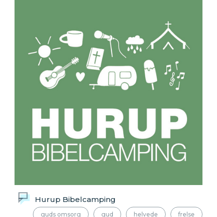
Hurup Bibelcamping
guds omsorg
gud
helvede
frelse