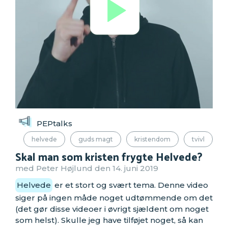
PEPtalks
helvede
guds magt
kristendom
tvivl
Skal man som kristen frygte Helvede?
med Peter Højlund den 14. juni 2019
Helvede
er et stort og svært tema. Denne video
siger på ingen måde noget udtømmende om det
(det gør disse videoer i øvrigt sjældent om noget
som helst). Skulle jeg have tilføjet noget, så kan