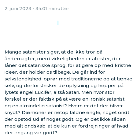
2. juni 2023
-
34:01 minutter
Audio
Player
00:00
00:00
Mange satanister siger, at de ikke tror på
åndemagter, men i virkeligheden er ateister, der
låner det sataniske sprog, for at gøre op med kristne
ideer, der holder os tilbage. De går ind for
selvstendighed, oprør mod traditionerne og at tænke
selv, og derfor ønsker de oplysning og hepper på
lysets engel Lucifer, altså Satan. Men hvor stor
forskel er der faktisk på at være en ironisk satanist,
og en almindelig satanist? Hvem er det der bliver
snydt? Dæmoner er netop faldne engle, noget ondt
der opstod ud af noget godt. Og er det ikke sådan
med alt ondskab, at de kun er fordrejninger af hvad
der engang var godt?