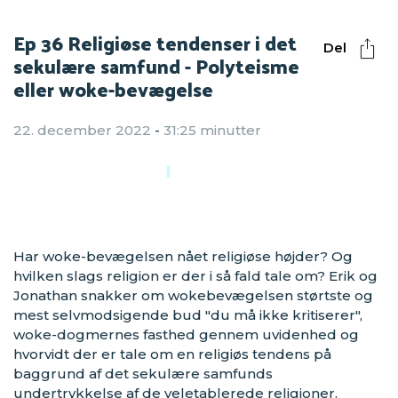
Ep 36 Religiøse tendenser i det
Del
sekulære samfund - Polyteisme
eller woke-bevægelse
22. december 2022
-
31:25 minutter
Har woke-bevægelsen nået religiøse højder? Og
hvilken slags religion er der i så fald tale om? Erik og
Jonathan snakker om wokebevægelsen størtste og
mest selvmodsigende bud "du må ikke kritiserer",
woke-dogmernes fasthed gennem uvidenhed og
hvorvidt der er tale om en religiøs tendens på
baggrund af det sekulære samfunds
undertrykkelse af de veletablerede religioner.