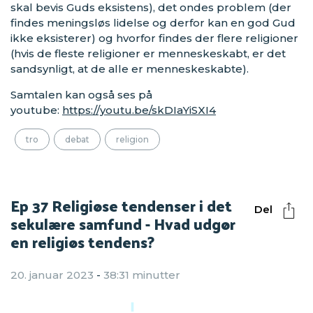
skal bevis Guds eksistens), det ondes problem (der
findes meningsløs lidelse og derfor kan en god Gud
ikke eksisterer) og hvorfor findes der flere religioner
(hvis de fleste religioner er menneskeskabt, er det
sandsynligt, at de alle er menneskeskabte).
Samtalen kan også ses på
youtube:
https://youtu.be/skDIaYiSXI4
tro
debat
religion
Ep 37 Religiøse tendenser i det
Del
sekulære samfund - Hvad udgør
en religiøs tendens?
20. januar 2023
-
38:31 minutter