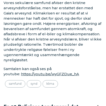
Vores sekulære samfund afviser den kristne
arvesyndsforståelse, men har erstattet den med
Gaia's arvesynd. Klimakrisen er resultat af at vi
mennesker har haft det for sjovt, og derfor skal
løsningen gøre ondt. Højere energipriser, afvisning af
bevarelsen af samfundet gennem atomkraft, og
afladsbreve i form af el-biler og klimakompensation.
Når vi afviser den kristne arvesyndslære, bliver vi ikke
pludseligt rationelle. Tværtimod bobler de
undertrykte religøse følelser frem i ny
ugennemtænkt og usammenhængende
nyreligiøsitet.
Samtalen kan også ses på
youtube:
https://youtu.be/wyGFZDue_hA
samfund
synd
klima