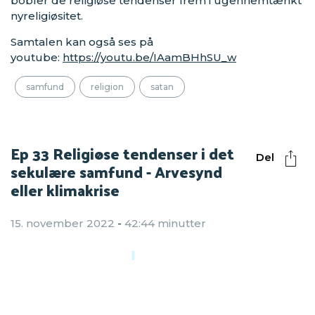
bobler de religiøse tendenser frem i ugennemtænkt
nyreligiøsitet.
Samtalen kan også ses på
youtube:
https://youtu.be/IAamBHhSU_w
samfund
religion
satan
Ep 33 Religiøse tendenser i det
Del
sekulære samfund - Arvesynd
eller klimakrise
15. november 2022
-
42:44 minutter