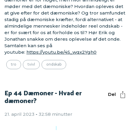
møder med det dæmoniske? Hvordan opleves det
at give efter for det dæmoniske? Og tror samfundet
stadig på dæmoniske kræfter, fordi alternativet - at
almindelige mennesker indeholder reel ondskab -
er for svært for os at forholde os til? Hør Erik og
Jonathan snakke om deres oplevelse af det onde.
Samtalen kan ses på
youtube:
https://youtu.be/4S_wqx2Ygh0
tro
tvivl
ondskab
Ep 44 Dæmoner - Hvad er
Del
dæmoner?
21. april 2023
-
32:58 minutter