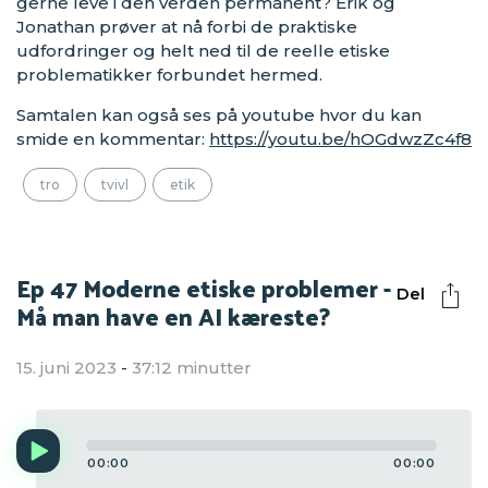
gerne leve i den verden permanent? Erik og
Jonathan prøver at nå forbi de praktiske
udfordringer og helt ned til de reelle etiske
problematikker forbundet hermed.
Samtalen kan også ses på youtube hvor du kan
smide en kommentar:
https://youtu.be/hOGdwzZc4f8
tro
tvivl
etik
Ep 47 Moderne etiske problemer -
Del
Må man have en AI kæreste?
15. juni 2023
-
37:12 minutter
Audio
Player
00:00
00:00