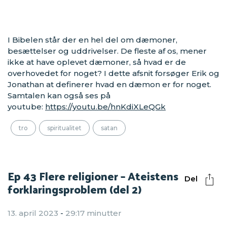
I Bibelen står der en hel del om dæmoner,
besættelser og uddrivelser. De fleste af os, mener
ikke at have oplevet dæmoner, så hvad er de
overhovedet for noget? I dette afsnit forsøger Erik og
Jonathan at definerer hvad en dæmon er for noget.
Samtalen kan også ses på
youtube:
https://youtu.be/hnKdiXLeQGk
tro
spiritualitet
satan
Ep 43 Flere religioner – Ateistens
Del
forklaringsproblem (del 2)
13. april 2023
-
29:17 minutter