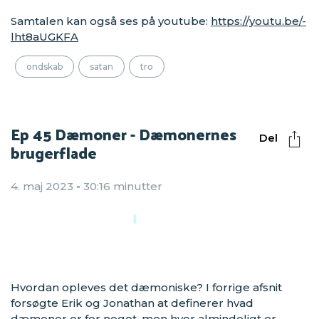
Samtalen kan også ses på youtube:
https://youtu.be/-
lht8aUGKFA
ondskab
satan
tro
Ep 45 Dæmoner - Dæmonernes
Del
brugerflade
4. maj 2023
-
30:16 minutter
Hvordan opleves det dæmoniske? I forrige afsnit
forsøgte Erik og Jonathan at definerer hvad
dæmoner er for noget, men hvor almindeligt er