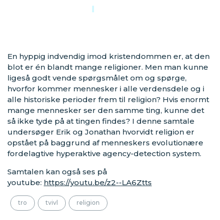
Audio
Player
00:00
00:00
En hyppig indvendig imod kristendommen er, at den
blot er én blandt mange religioner. Men man kunne
ligeså godt vende spørgsmålet om og spørge,
hvorfor kommer mennesker i alle verdensdele og i
alle historiske perioder frem til religion? Hvis enormt
mange mennesker ser den samme ting, kunne det
så ikke tyde på at tingen findes? I denne samtale
undersøger Erik og Jonathan hvorvidt religion er
opstået på baggrund af menneskers evolutionære
fordelagtive hyperaktive agency-detection system.
Samtalen kan også ses på
youtube:
https://youtu.be/z2--LA6Ztts
tro
tvivl
religion