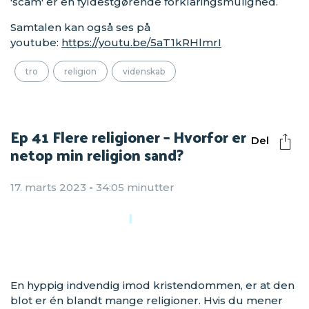
'scam' er en fyldestgørende forklaringsmulighed.
Samtalen kan også ses på
youtube:
https://youtu.be/5aT1kRHlmrI
tro
religion
videnskab
Ep 41 Flere religioner – Hvorfor er
Del
netop min religion sand?
17. marts 2023
-
34:05 minutter
En hyppig indvendig imod kristendommen, er at den
blot er én blandt mange religioner. Hvis du mener