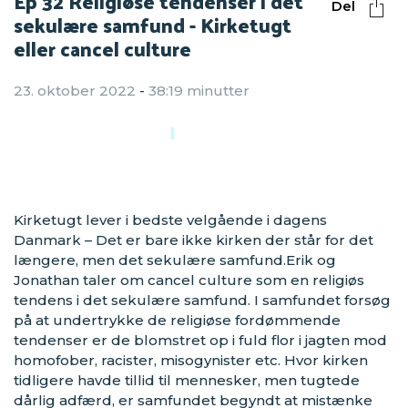
Ep 32 Religiøse tendenser i det
Del
sekulære samfund - Kirketugt
eller cancel culture
23. oktober 2022
-
38:19 minutter
Kirketugt lever i bedste velgående i dagens
Danmark – Det er bare ikke kirken der står for det
længere, men det sekulære samfund.Erik og
Jonathan taler om cancel culture som en religiøs
tendens i det sekulære samfund. I samfundet forsøg
på at undertrykke de religiøse fordømmende
tendenser er de blomstret op i fuld flor i jagten mod
homofober, racister, misogynister etc. Hvor kirken
tidligere havde tillid til mennesker, men tugtede
dårlig adfærd, er samfundet begyndt at mistænke