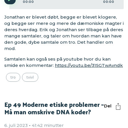
00:00
00:00
Jonathan er blevet døbt, begge er blevet klogere,
og begge ser mere og mere de dæmoniske magter i
deres hverdag. Erik og Jonathan ser tilbage på deres
mange samtaler, og taler om hvordan man kan have
den gode, dybe samtale om tro. Det handler om
mod.
Samtalen kan også ses på youtube hvor du kan
smide en kommentar:
https://youtu.be/315GTwAvndk
tro
tvivl
Ep 49 Moderne etiske problemer –
Del
Må man omskrive DNA koder?
6. juli 2023
-
41:42 minutter