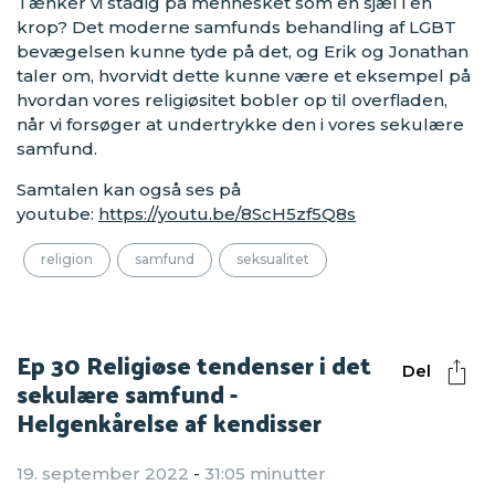
Tænker vi stadig på mennesket som en sjæl i en
krop? Det moderne samfunds behandling af LGBT
bevægelsen kunne tyde på det, og Erik og Jonathan
taler om, hvorvidt dette kunne være et eksempel på
hvordan vores religiøsitet bobler op til overfladen,
når vi forsøger at undertrykke den i vores sekulære
samfund.
Samtalen kan også ses på
youtube:
https://youtu.be/8ScH5zf5Q8s
religion
samfund
seksualitet
Ep 30 Religiøse tendenser i det
Del
sekulære samfund -
Helgenkårelse af kendisser
19. september 2022
-
31:05 minutter