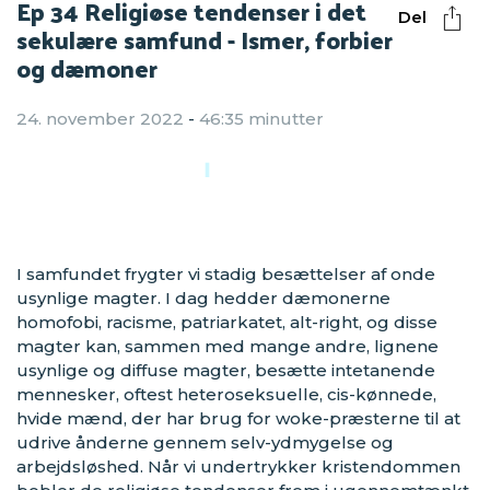
Ep 34 Religiøse tendenser i det
Del
sekulære samfund - Ismer, forbier
og dæmoner
24. november 2022
-
46:35 minutter
I samfundet frygter vi stadig besættelser af onde
usynlige magter. I dag hedder dæmonerne
homofobi, racisme, patriarkatet, alt-right, og disse
magter kan, sammen med mange andre, lignene
usynlige og diffuse magter, besætte intetanende
mennesker, oftest heteroseksuelle, cis-kønnede,
hvide mænd, der har brug for woke-præsterne til at
udrive ånderne gennem selv-ydmygelse og
arbejdsløshed. Når vi undertrykker kristendommen