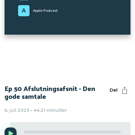
A
Apple Podcast
Ep 50 Afslutningsafsnit - Den
Del
gode samtale
6. juli 2023
-
44:21 minutter
Audio
Player