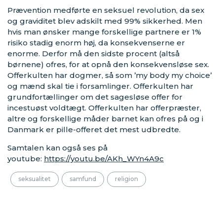
Prævention medførte en seksuel revolution, da sex
og graviditet blev adskilt med 99% sikkerhed. Men
hvis man ønsker mange forskellige partnere er 1%
risiko stadig enorm høj, da konsekvenserne er
enorme. Derfor må den sidste procent (altså
børnene) ofres, for at opnå den konsekvensløse sex.
Offerkulten har dogmer, så som ’my body my choice’
og mænd skal tie i forsamlinger. Offerkulten har
grundfortællinger om det sagesløse offer for
incestuøst voldtægt. Offerkulten har offerpræster,
altre og forskellige måder barnet kan ofres på og i
Danmark er pille-offeret det mest udbredte.
Samtalen kan også ses på
youtube:
https://youtu.be/AKh_WYn4A9c
seksualitet
samfund
religion