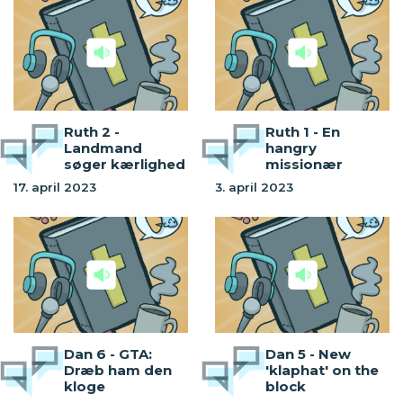
Ruth 2 -
Ruth 1 - En
Landmand
hangry
søger kærlighed
missionær
17. april 2023
3. april 2023
Dan 6 - GTA:
Dan 5 - New
Dræb ham den
'klaphat' on the
kloge
block