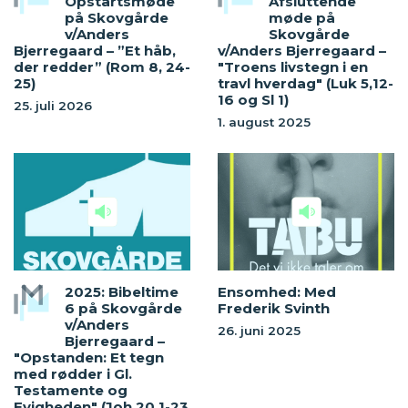
Opstartsmøde
Afsluttende
på Skovgårde
møde på
v/Anders
Skovgårde
Bjerregaard – ”Et håb,
v/Anders Bjerregaard –
der redder” (Rom 8, 24-
"Troens livstegn i en
25)
travl hverdag" (Luk 5,12-
16 og Sl 1)
25. juli 2026
1. august 2025
2025: Bibeltime
Ensomhed: Med
6 på Skovgårde
Frederik Svinth
v/Anders
26. juni 2025
Bjerregaard –
"Opstanden: Et tegn
med rødder i Gl.
Testamente og
Evigheden" (Joh 20,1-23