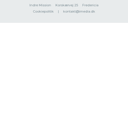
Indre Mission
Korskærvej 25
Fredericia
Cookiepolitik
|
kontakt@imedia.dk