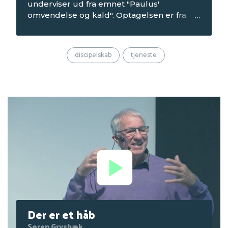
underviser ud fra emnet "Paulus'
omvendelse og kald". Optagelsen er fra
bibeltimen om torsdagen på
Seniorcamping 1 i 2022, som blev afholdt
på Mørkholt Strand Camping.
discipelskab
tjeneste
Der er et håb
Søren Grysbæk