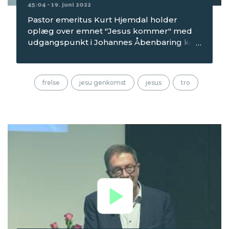
45:04 - 19. juni 2022
Pastor emeritus Kurt Hjemdal holder
oplæg over emnet "Jesus kommer" med
udgangspunkt i Johannes Åbenbaring kap.
1. Optagelsen er fra bibeltimen om
søndagen på Seniorcamping 1 i 2022, som
blev afholdt på Mørkholt Strand Camping.
frelse
jesu genkomst
jesus
tro