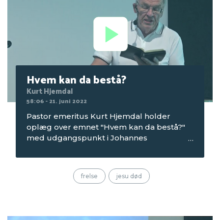
Hvem kan da bestå?
Kurt Hjemdal
58:06 - 21. juni 2022
Pastor emeritus Kurt Hjemdal holder
oplæg over emnet "Hvem kan da bestå?"
med udgangspunkt i Johannes
Åbenbaring kap. 7. Optagelsen er fra
bibeltimen om tirsdagen på
Seniorcamping 1 i 2022, som blev afholdt
frelse
jesu død
på Mørkholt Strand Camping.