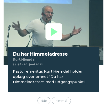
Du har Himmeladresse
Kurt Hjemdal
34:48 - 20. juni 2022
Pastor emeritus Kurt Hjemdal holder
oplæg over emnet "Du har
Himmeladresse" med udgangspunkt i
Efeserbrevet kap. 2 v 6-7. Optagelsen er fra
aftenmødet om mandagen på
Seniorcamping 1 i 2022, som blev afholdt
dåb
himmel
på Mørkholt Strand Camping.