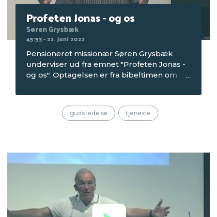
Profeten Jonas - og os
Søren Grysbæk
45:53 - 22. juni 2022
Pensioneret missionær Søren Grysbæk
underviser ud fra emnet "Profeten Jonas -
og os". Optagelsen er fra bibeltimen om
onsdagen på Seniorcamping 1 i 2022, som
blev afholdt på Mørkholt Strand Camping.
guds ledelse
tjeneste