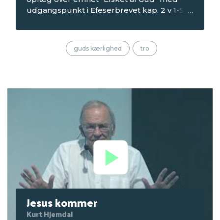
udgangspunkt i Efeserbrevet kap. 2 v 1-5.
Optagelsen er fra aftenmødet om
søndagen på Seniorcamping 1 i 2022, som
blev afholdt på Mørkholt Strand Camping.
guds kærlighed
tro
Jesus kommer
Kurt Hjemdal