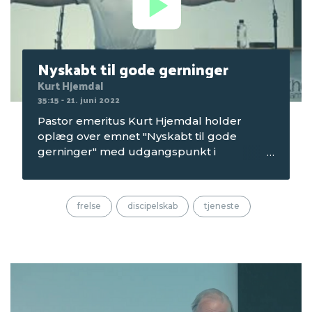
Nyskabt til gode gerninger
Kurt Hjemdal
35:15 - 21. juni 2022
Pastor emeritus Kurt Hjemdal holder
oplæg over emnet "Nyskabt til gode
gerninger" med udgangspunkt i
Efeserbrevet kap. 2 v 8-10. Optagelsen er
fra aftenmødet om tirsdagen på
Seniorcamping 1 i 2022, som blev afholdt
frelse
discipelskab
tjeneste
på Mørkholt Strand Camping.