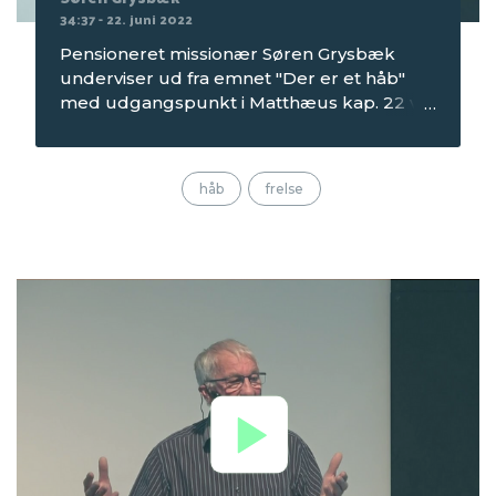
34:37 - 22. juni 2022
Pensioneret missionær Søren Grysbæk
underviser ud fra emnet "Der er et håb"
med udgangspunkt i Matthæus kap. 22 v
1-14. Optagelsen er fra aftenmødet om
onsdagen på Seniorcamping 1 i 2022, som
blev afholdt på Mørkholt Strand Camping.
håb
frelse