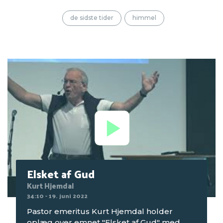
bibeltimen om mandagen på
Seniorcamping 1 2022, der blev afholdt på
de sidste tider
himmel
Mørkholt Strand Camping.
Elsket af Gud
Kurt Hjemdal
34:10 - 19. juni 2022
Pastor emeritus Kurt Hjemdal holder
oplæg over emnet "Elsket af Gud" med