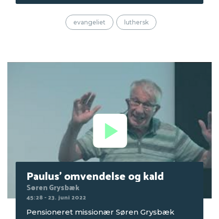
alene". Optagelsen er fra bibeltimen om
fredagen på Seniorcamping 1 i 2022, som
evangeliet
luthersk
blev afholdt på Mørkholt Strand Camping.
Paulus' omvendelse og kald
Søren Grysbæk
45:28 - 23. juni 2022
Pensioneret missionær Søren Grysbæk