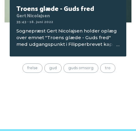
Troens glæde - Guds fred
Gert Nicolajsen
35:43 - 18. juni 2022
Sognepræst Gert Nicolajsen holder oplæg
over emnet "Troens glæde - Guds fred"
med udgangspunkt i Filipperbrevet kap. 4
v 4-7. Optagelsen er fra aftenmødet om
lørdagen på Seniorcamping 1 i 2022, som
blev afholdt på Mørkholt Strand Camping.
frelse
gud
guds omsorg
tro