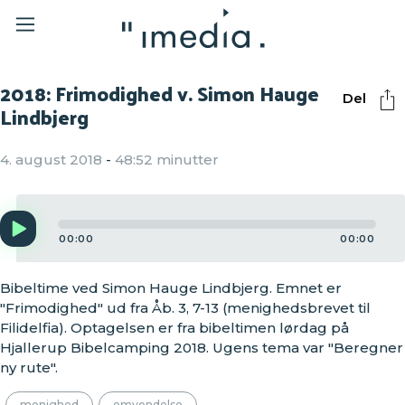
2018: Frimodighed v. Simon Hauge
Del
Lindbjerg
4. august 2018
-
48:52 minutter
Audio
Player
00:00
00:00
Bibeltime ved Simon Hauge Lindbjerg. Emnet er
"Frimodighed" ud fra Åb. 3, 7-13 (menighedsbrevet til
Filidelfia). Optagelsen er fra bibeltimen lørdag på
Hjallerup Bibelcamping 2018. Ugens tema var "Beregner
ny rute".
menighed
omvendelse