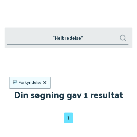
Søg
Søg
×
Forkyndelse
Din søgning gav 1 resultat
1