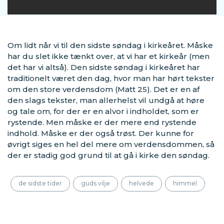
Om lidt når vi til den sidste søndag i kirkeåret. Måske
har du slet ikke tænkt over, at vi har et kirkeår (men
det har vi altså). Den sidste søndag i kirkeåret har
traditionelt været den dag, hvor man har hørt tekster
om den store verdensdom (Matt 25). Det er en af
den slags tekster, man allerhelst vil undgå at høre
og tale om, for der er en alvor i indholdet, som er
rystende. Men måske er der mere end rystende
indhold. Måske er der også trøst. Der kunne for
øvrigt siges en hel del mere om verdensdommen, så
der er stadig god grund til at gå i kirke den søndag.
de sidste tider
guds vilje
helvede
himmel