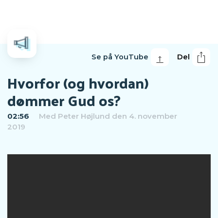
Se på YouTube
Del
Hvorfor (og hvordan)
dømmer Gud os?
02:56
Med
Peter Højlund
den 4. november
2019