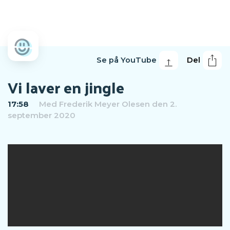
Se på YouTube
Del
Vi laver en jingle
17:58
Med
Frederik Meyer Olesen
den 2.
september 2020