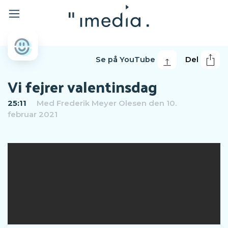
Se på YouTube
Del
Vi fejrer valentinsdag
25:11
Med
Frederik Meyer Olesen
den 10.
februar 2021