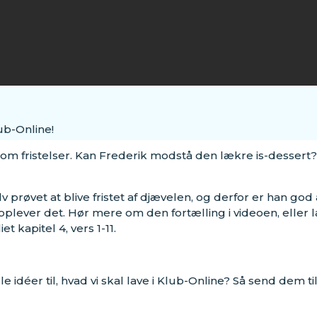
ub-Online!
 om fristelser. Kan Frederik modstå den lækre is-dessert
v prøvet at blive fristet af djævelen, og derfor er han go
 oplever det. Hør mere om den fortælling i videoen, eller l
 kapitel 4, vers 1-11.
le idéer til, hvad vi skal lave i Klub-Online? Så send dem ti