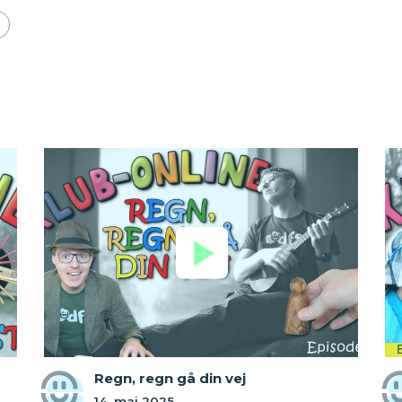
Regn, regn gå din vej
14. maj 2025