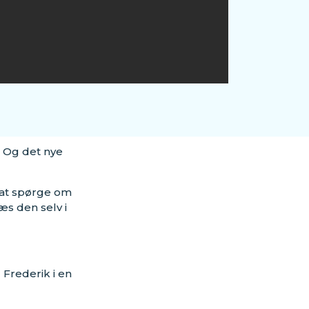
? Og det nye
d at spørge om
æs den selv i
l Frederik i en