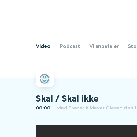
Video
Podcast
Vi anbefaler
Stø
Skal / Skal ikke
00:00
Med
Frederik Meyer Olesen
den 1