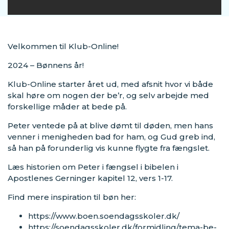
Velkommen til Klub-Online!
2024 – Bønnens år!
Klub-Online starter året ud, med afsnit hvor vi både
skal høre om nogen der be’r, og selv arbejde med
forskellige måder at bede på.
Peter ventede på at blive dømt til døden, men hans
venner i menigheden bad for ham, og Gud greb ind,
så han på forunderlig vis kunne flygte fra fængslet.
Læs historien om Peter i fængsel i bibelen i
Apostlenes Gerninger kapitel 12, vers 1-17.
Find mere inspiration til bøn her:
https://www.boen.soendagsskoler.dk/
https://soendagsskoler.dk/formidling/tema-be-