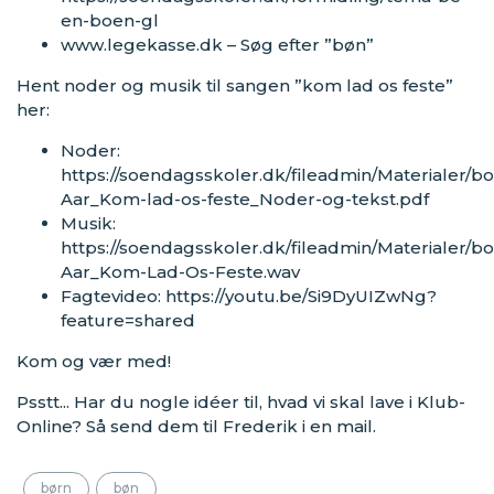
en-boen-gl
www.legekasse.dk
– Søg efter ”bøn”
Hent noder og musik til sangen ”kom lad os feste”
her:
Noder:
https://soendagsskoler.dk/fileadmin/Materialer/
Aar_Kom-lad-os-feste_Noder-og-tekst.pdf
Musik:
https://soendagsskoler.dk/fileadmin/Materialer/
Aar_Kom-Lad-Os-Feste.wav
Fagtevideo:
https://youtu.be/Si9DyUIZwNg?
feature=shared
Kom og vær med!
Psstt... Har du nogle idéer til, hvad vi skal lave i Klub-
Online? Så send dem til Frederik i en mail.
børn
bøn