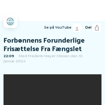
Se på YouTube
Del
Forbønnens Forunderlige
Frisættelse Fra Fængslet
22:09
Med
Frederik Meyer Olesen
den 10.
januar 2024