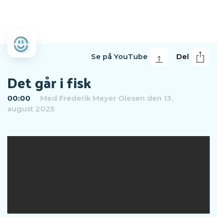
Se på YouTube
Del
Det går i fisk
00:00
Med
Frederik Meyer Olesen
den 13.
august 2025