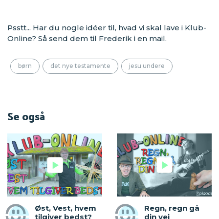
Psstt... Har du nogle idéer til, hvad vi skal lave i Klub-
Online? Så send dem til Frederik i en mail.
børn
det nye testamente
jesu undere
Se også
Øst, Vest, hvem
Regn, regn gå
tilgiver bedst?
din vej