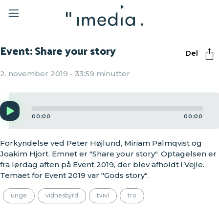
Event: Share your story
Del
2. november 2019
-
33:59 minutter
Audio
Player
00:00
00:00
Forkyndelse ved Peter Højlund, Miriam Palmqvist og
Joakim Hjort. Emnet er "Share your story". Optagelsen er
fra lørdag aften på Event 2019, der blev afholdt i Vejle.
Temaet for Event 2019 var "Gods story".
unge
vidnesbyrd
tvivl
tro