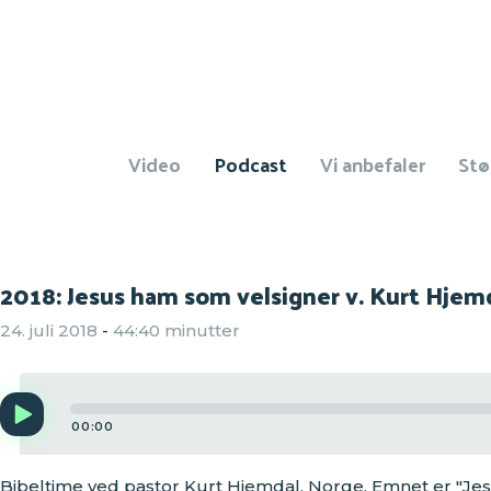
Video
Podcast
Vi anbefaler
Stø
2018: Jesus ham som velsigner v. Kurt Hjem
24. juli 2018
-
44:40 minutter
Audio
Player
00:00
Bibeltime ved pastor Kurt Hjemdal, Norge. Emnet er "Jesu