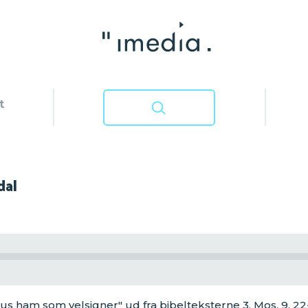
t
dal
s ham som velsigner" ud fra bibelteksterne 3. Mos. 9, 22