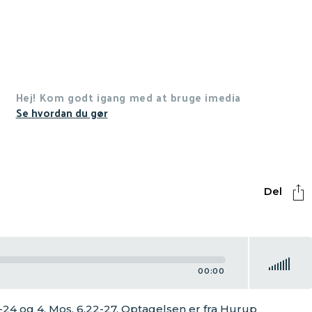
Hej! Kom godt igang med at bruge imedia
Se hvordan du gør
Del
Use
Up/Down
00:00
Arrow
keys
to
-24 og 4. Mos. 6,22-27. Optagelsen er fra Hurup