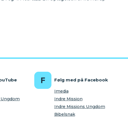
increase
or
decrease
volume.
YouTube
Følg med på Facebook
Imedia
ns Ungdom
Indre Mission
Indre Missions Ungdom
Bibelsnak