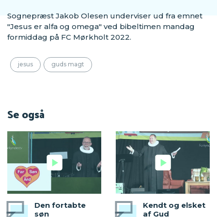
Sognepræst Jakob Olesen underviser ud fra emnet
"Jesus er alfa og omega" ved bibeltimen mandag
formiddag på FC Mørkholt 2022.
jesus
guds magt
Se også
Den fortabte
Kendt og elsket
søn
af Gud