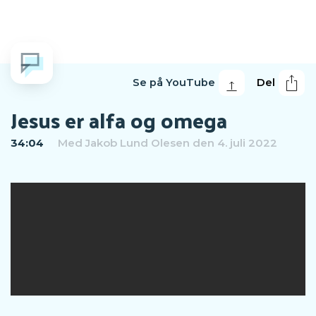
Se på YouTube
Del
Jesus er alfa og omega
34:04
Med
Jakob Lund Olesen
den 4. juli 2022