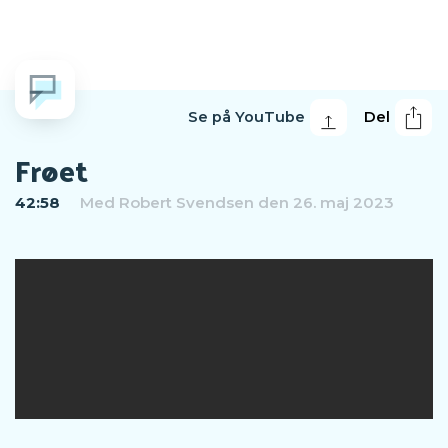
Se på YouTube
Del
Frøet
42:58
Med
Robert Svendsen
den 26. maj 2023