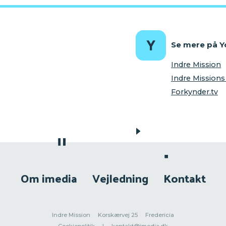
Se mere på 
Indre Mission
Indre Missio
Forkynder.tv
Om imedia
Vejledning
Kontakt
Indre Mission
Korskærvej 25
Fredericia