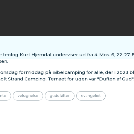
teolog Kurt Hjemdal underviser ud fra 4. Mos. 6, 22-27.
sen.
onsdag formiddag på Bibelcamping for alle, der i 2023 blev
rkholt Strand Camping. Temaet for ugen var "Duften af Gud"
nte
velsignelse
guds løfter
evangeliet