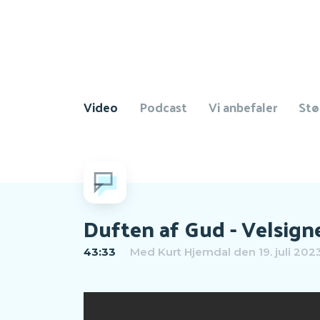
Video
Podcast
Vi anbefaler
Stø
Duften af Gud - Velsign
43:33
Med
Kurt Hjemdal
den 19. juli 202