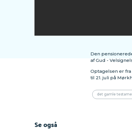
Den pensionerede 
af Gud - Velsignel
Optagelsen er fra 
til 21. juli på Mø
det gamle testame
Se også