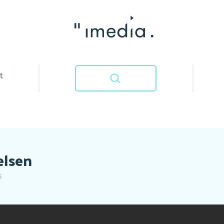
t
elsen
3