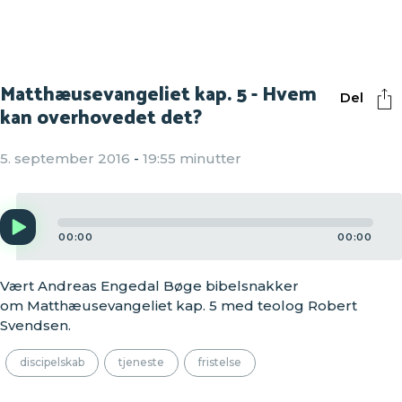
Matthæusevangeliet kap. 5 - Hvem
Del
kan overhovedet det?
5. september 2016
-
19:55 minutter
Audio
Player
00:00
00:00
Vært Andreas Engedal Bøge bibelsnakker
om Matthæusevangeliet kap. 5 med teolog Robert
Svendsen.
discipelskab
tjeneste
fristelse