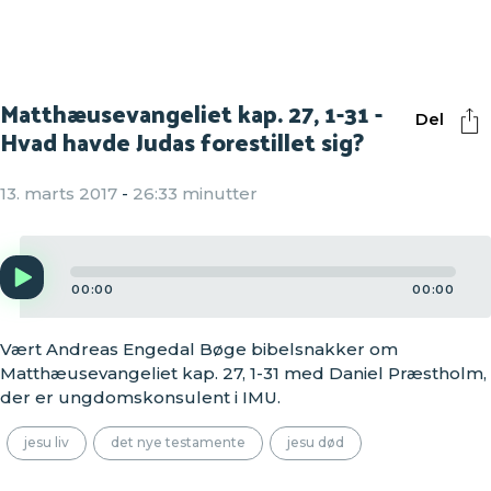
Matthæusevangeliet kap. 27, 1-31 -
Del
Hvad havde Judas forestillet sig?
13. marts 2017
-
26:33 minutter
Audio
Player
00:00
00:00
Vært Andreas Engedal Bøge bibelsnakker om
Matthæusevangeliet kap. 27, 1-31 med Daniel Præstholm,
der er ungdomskonsulent i IMU.
jesu liv
det nye testamente
jesu død