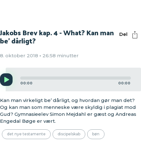
Jakobs Brev kap. 4 - What? Kan man
Del
be' dårligt?
8. oktober 2018
-
26:58 minutter
Audio
Player
00:00
00:00
Kan man virkeligt be’ dårligt, og hvordan gør man det?
Og kan man som menneske være skyldig i plagiat mod
Gud? Gymnasieelev Simon Mejdahl er gæst og Andreas
Engedal Bøge er vært.
det nye testamente
discipelskab
bøn